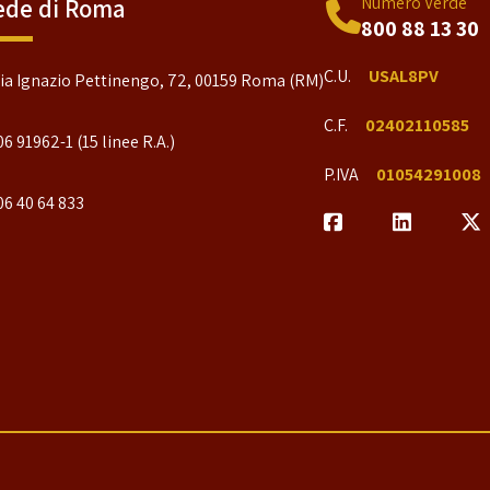
Numero Verde
ede di Roma
800 88 13 30
C.U.
USAL8PV
ia Ignazio Pettinengo, 72, 00159 Roma (RM)
C.F.
02402110585
06 91962-1 (15 linee R.A.)
P.IVA
01054291008
06 40 64 833