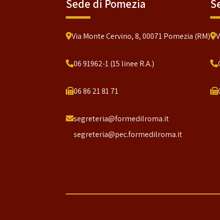
Sede di Pomezia
S
Via Monte Cervino, 8, 00071 Pomezia (RM)
V
06 91962-1 (15 linee R.A.)
06 86 21 81 71
segreteria@formedilroma.it
segreteria@pec.formedilroma.it