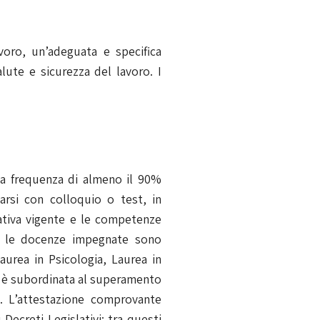
oro, un’adeguata e specifica
lute e sicurezza del lavoro. I
via frequenza di almeno il 90%
uarsi con colloquio o test, in
rmativa vigente e le competenze
e: le docenze impegnate sono
Laurea in Psicologia, Laurea in
o, è subordinata al superamento
e. L’attestazione comprovante
Decreti Legislativi: tra questi