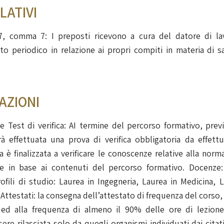
LATIVI
7, comma 7: I preposti ricevono a cura del datore di lav
 periodico in relazione ai propri compiti in materia di sa
AZIONI
 Test di verifica: AI termine del percorso formativo, pre
à effettuata una prova di verifica obbligatoria da effett
va è finalizzata a verificare le conoscenze relative alla no
site in base ai contenuti del percorso formativo. Docenz
ofili di studio: Laurea in Ingegneria, Laurea in Medicina, 
Attestati: la consegna dell’attestato di frequenza del cors
le ed alla frequenza di almeno il 90% delle ore di lezion
re rilasciata solo da quegli organismi individuati dai citati 