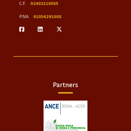
C.F.
02402110585
P.IVA
01054291008
Partners