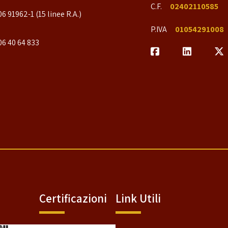
C.F.
02402110585
06 91962-1 (15 linee R.A.)
P.IVA
01054291008
06 40 64 833
Certificazioni
Link Utili