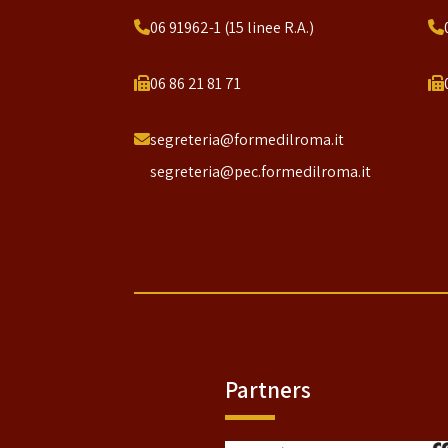
06 91962-1 (15 linee R.A.)
06 86 21 81 71
segreteria@formedilroma.it
segreteria@pec.formedilroma.it
Partners