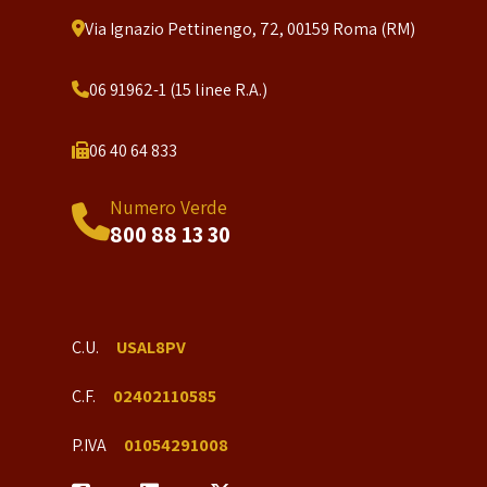
Via Ignazio Pettinengo, 72, 00159 Roma (RM)
06 91962-1 (15 linee R.A.)
06 40 64 833
Numero Verde
800 88 13 30
C.U.
USAL8PV
C.F.
02402110585
P.IVA
01054291008