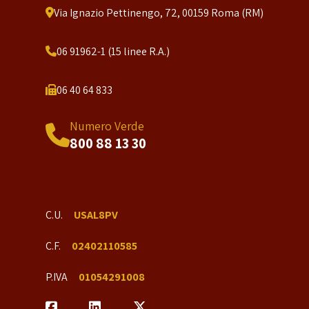
Via Ignazio Pettinengo, 72, 00159 Roma (RM)
06 91962-1 (15 linee R.A.)
06 40 64 833
Numero Verde
800 88 13 30
C.U.
USAL8PV
C.F.
02402110585
P.IVA
01054291008