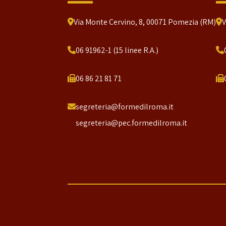
Via Monte Cervino, 8, 00071 Pomezia (RM)
V
06 91962-1 (15 linee R.A.)
06 86 21 81 71
segreteria@formedilroma.it
segreteria@pec.formedilroma.it