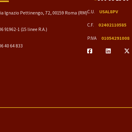
C.U.
USAL8PV
ia Ignazio Pettinengo, 72, 00159 Roma (RM)
C.F.
02402110585
06 91962-1 (15 linee R.A.)
P.IVA
01054291008
06 40 64 833