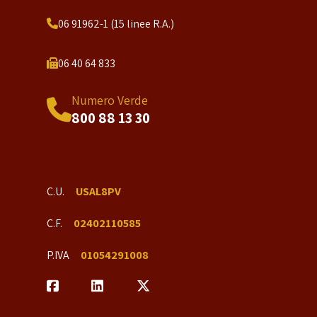
06 91962-1 (15 linee R.A.)
06 40 64 833
Numero Verde
800 88 13 30
C.U.
USAL8PV
C.F.
02402110585
P.IVA
01054291008