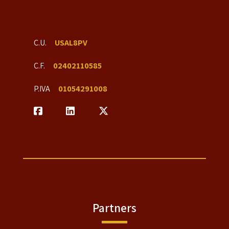
C.U.
USAL8PV
C.F.
02402110585
P.IVA
01054291008
Partners