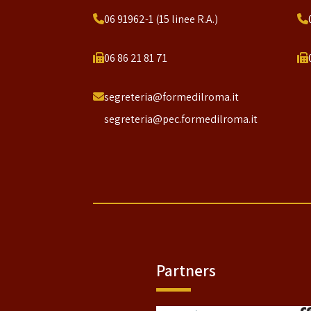
06 91962-1 (15 linee R.A.)
06 86 21 81 71
segreteria@formedilroma.it
segreteria@pec.formedilroma.it
Partners