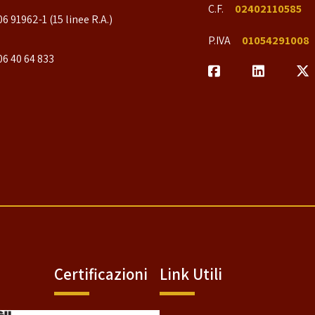
C.F.
02402110585
06 91962-1 (15 linee R.A.)
P.IVA
01054291008
06 40 64 833
Certificazioni
Link Utili