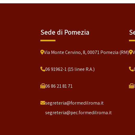
Sede di Pomezia
S
Via Monte Cervino, 8, 00071 Pomezia (RM)
V
06 91962-1 (15 linee R.A.)
06 86 21 81 71
segreteria@formedilroma.it
segreteria@pec.formedilroma.it