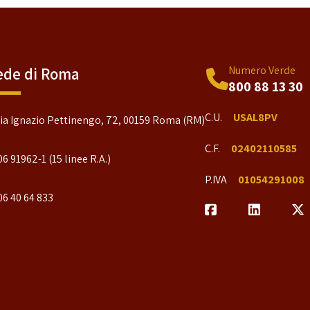
Numero Verde
ede di Roma
800 88 13 30
C.U.
USAL8PV
ia Ignazio Pettinengo, 72, 00159 Roma (RM)
C.F.
02402110585
06 91962-1 (15 linee R.A.)
P.IVA
01054291008
06 40 64 833