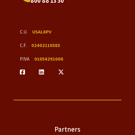
800 88 13 30
C.U.
USAL8PV
C.F.
02402110585
P.IVA
01054291008
Partners