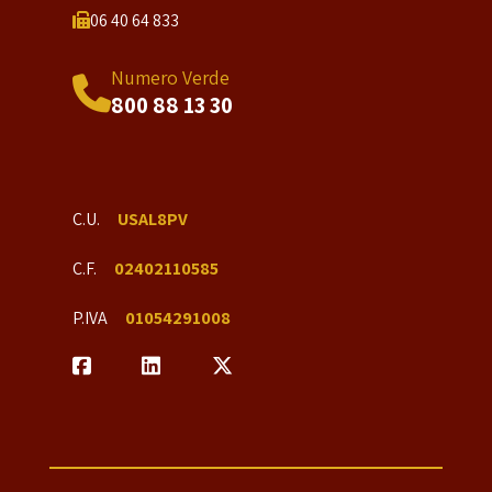
06 40 64 833
Numero Verde
800 88 13 30
C.U.
USAL8PV
C.F.
02402110585
P.IVA
01054291008