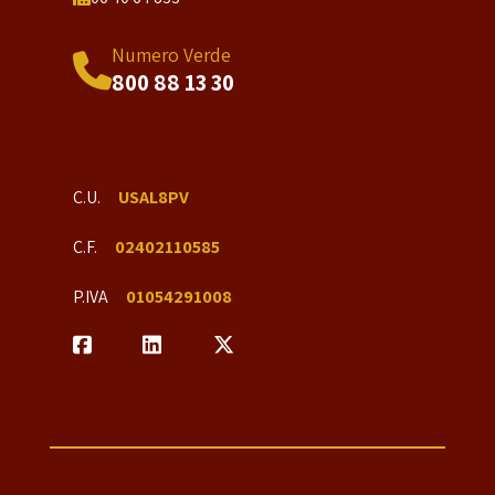
Numero Verde
800 88 13 30
C.U.
USAL8PV
C.F.
02402110585
P.IVA
01054291008