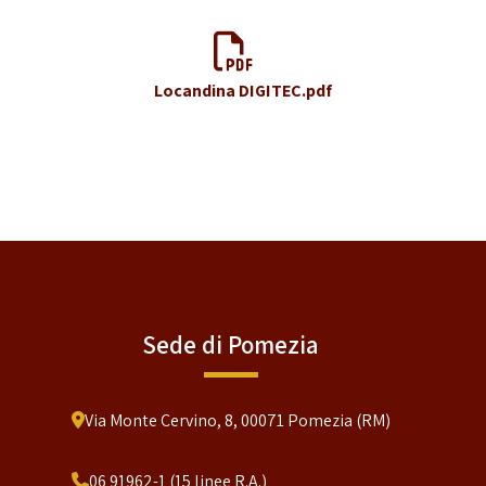
Locandina DIGITEC.pdf
Sede di Pomezia
Via Monte Cervino, 8, 00071 Pomezia (RM)
06 91962-1 (15 linee R.A.)