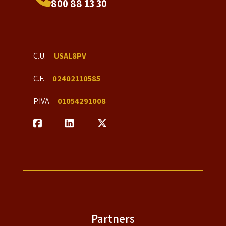
800 88 13 30
C.U.
USAL8PV
C.F.
02402110585
P.IVA
01054291008
Partners