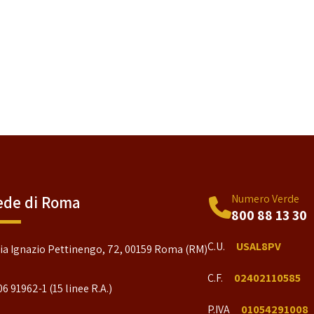
Numero Verde
ede di Roma
800 88 13 30
C.U.
USAL8PV
ia Ignazio Pettinengo, 72, 00159 Roma (RM)
C.F.
02402110585
06 91962-1 (15 linee R.A.)
P.IVA
01054291008