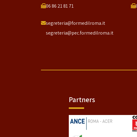
06 86 21 81 71
segreteria@formedilroma.it
segreteria@pec.formedilroma.it
Partners